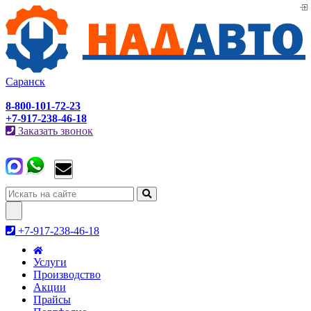
Саранск
8-800-101-72-23
+7-917-238-46-18
Заказать звонок
Toggle
navigation
+7-917-238-46-18
Услуги
Производство
Акции
Прайсы