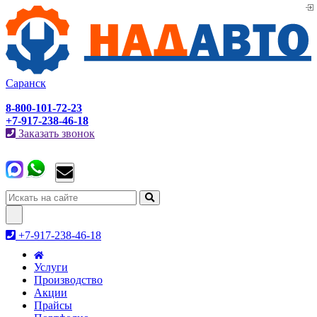
Саранск
8-800-101-72-23
+7-917-238-46-18
Заказать звонок
Toggle
navigation
+7-917-238-46-18
Услуги
Производство
Акции
Прайсы